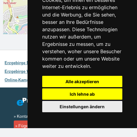
Cookies, um Ihnen ein besseres
Internet-Erlebnis zu ermöglichen
und die Werbung, die Sie sehen,
besser an Ihre Bedürfnisse
anzupassen. Diese Technologien
Leaflet
| ©
OpenStreetMap
contributors
nutzen wir außerdem, um
Ergebnisse zu messen, um zu
verstehen, woher unsere Besucher
Interessante Links:
kommen oder um unsere Website
Erzgebirge Nord
Gebietsbegleiter
weiter zu entwickeln.
Erzgebirge West
Gebietsbegleiter
Online-Kameras Erzgebirge
Wettervorhersage, Online-Kameras
Alle akzeptieren
Ich lehne ab
Einstellungen ändern
Kontakt
Fügen Sie Ihre Unterkunft hinzu
(auf Tschechisch)